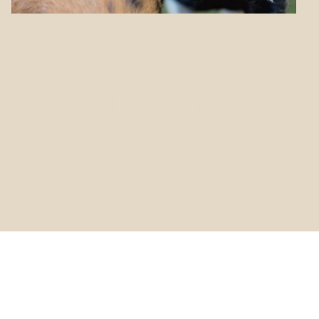
Einfach
SCHWEINEGUT
Wenn dich ein Schwein anguckt, mit seinen kleinen
Knopfaugen und dem verschmitzten Lächeln im Gesicht,
dann guckt es dir bis in deine Seele.
Es ist so ehrlich interessiert an dir, dass es Einen ganz tief
im Herzen berührt.
Jeder sollte Schwein haben im Leben!